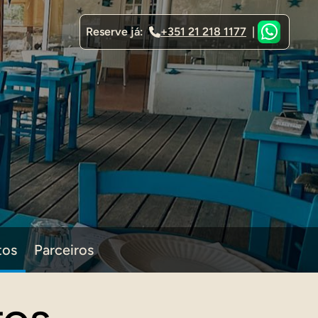
Reserve já:
+351 21 218 1177
|
tos
Parceiros