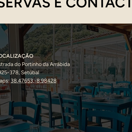
SERVAS E CONTAC
OCALIZAÇÃO
strada do Portinho da Arrábida
925-378, Setúbal
aps:
38.47653,-8.98428