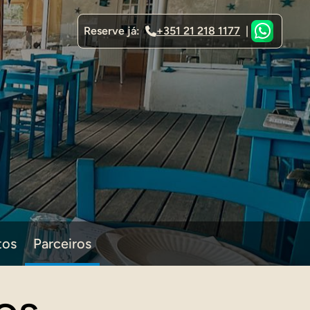
Reserve já:
+351 21 218 1177
|
tos
Parceiros